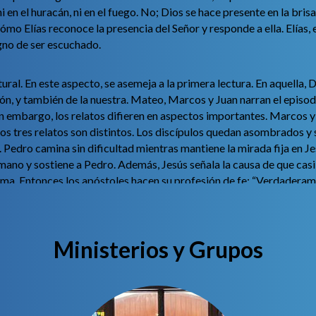
i en el huracán, ni en el fuego. No; Dios se hace presente en la b
cómo Elías reconoce la presencia del Señor y responde a ella. Elías
igno de ser escuchado.
l. En este aspecto, se asemeja a la primera lectura. En aquella, Dios
ión, y también de la nuestra. Mateo, Marcos y Juan narran el episod
n embargo, los relatos difieren en aspectos importantes. Marcos y
los tres relatos son distintos. Los discípulos quedan asombrados 
 Pedro camina sin dificultad mientras mantiene la mirada fija en Je
la mano y sostiene a Pedro. Además, Jesús señala la causa de que c
alma. Entonces los apóstoles hacen su profesión de fe: “Verdaderame
Ministerios y Grupos