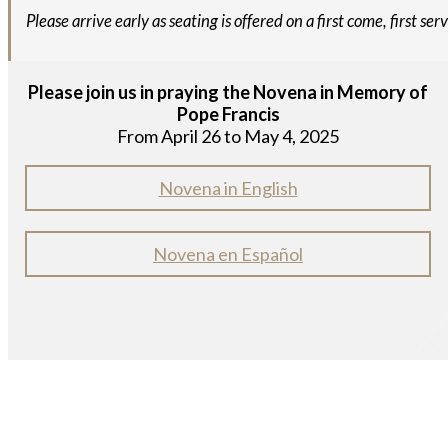
Please arrive early as seating is offered on a first come, first se
Please join us in praying the Novena in Memory of
Pope Francis
From April 26 to May 4, 2025
Novena in English
Novena en Español