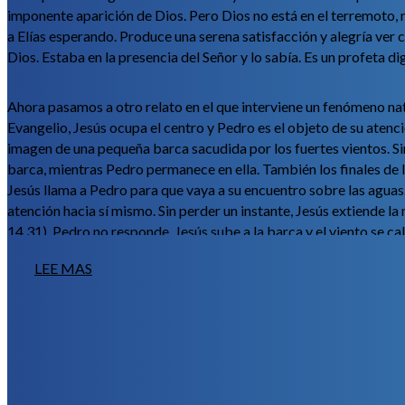
imponente aparición de Dios. Pero Dios no está en el terremoto, n
a Elías esperando. Produce una serena satisfacción y alegría ver 
Dios. Estaba en la presencia del Señor y lo sabía. Es un profeta d
Ahora pasamos a otro relato en el que interviene un fenómeno natura
Evangelio, Jesús ocupa el centro y Pedro es el objeto de su atenc
imagen de una pequeña barca sacudida por los fuertes vientos. Si
barca, mientras Pedro permanece en ella. También los finales de 
Jesús llama a Pedro para que vaya a su encuentro sobre las aguas.
atención hacia sí mismo. Sin perder un instante, Jesús extiende 
14,31). Pedro no responde. Jesús sube a la barca y el viento se c
LEE MAS