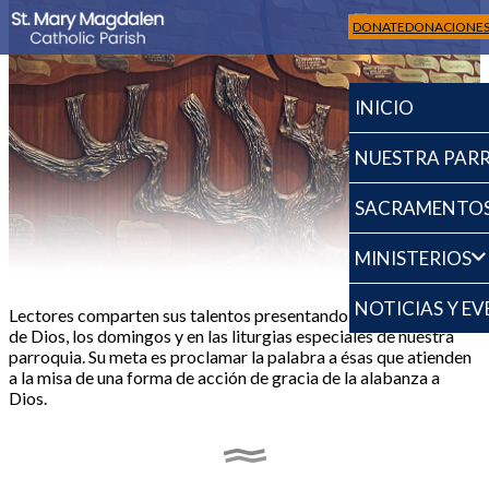
DONATE
DONACIONE
INICIO
NUESTRA PAR
SACRAMENTO
Lectores
MINISTERIOS
NOTICIAS Y E
Lectores comparten sus talentos presentando la palabra diaria
de Dios, los domingos y en las liturgias especiales de nuestra
parroquia. Su meta es proclamar la palabra a ésas que atienden
a la misa de una forma de acción de gracia de la alabanza a
Dios.