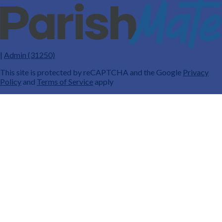
|
Admin (31250)
This site is protected by reCAPTCHA and the Google
Privacy
Policy
and
Terms of Service
apply