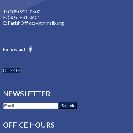
T: (305) 931-0600
F: (305) 931-0601
E:
ParishOffice@stmmsib.org
Follow us!
DONATE
NEWSLETTER
OFFICE HOURS