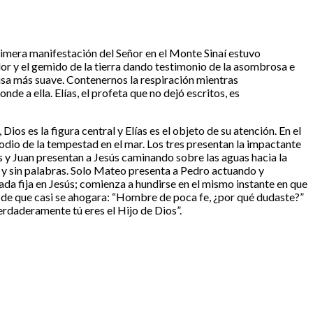
rimera manifestación del Señor en el Monte Sinaí estuvo
r y el gemido de la tierra dando testimonio de la asombrosa e
brisa más suave. Contenernos la respiración mientras
e a ella. Elías, el profeta que no dejó escritos, es
ios es la figura central y Elías es el objeto de su atención. En el
sodio de la tempestad en el mar. Los tres presentan la impactante
 y Juan presentan a Jesús caminando sobre las aguas hacia la
s y sin palabras. Solo Mateo presenta a Pedro actuando y
ada fija en Jesús; comienza a hundirse en el mismo instante en que
sa de que casi se ahogara: “Hombre de poca fe, ¿por qué dudaste?”
erdaderamente tú eres el Hijo de Dios”.