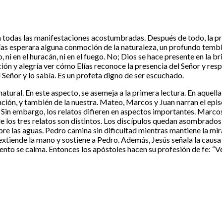
 a todas las manifestaciones acostumbradas. Después de todo, la p
as esperara alguna conmoción de la naturaleza, un profundo temblo
 ni en el huracán, ni en el fuego. No; Dios se hace presente en la 
 y alegría ver cómo Elías reconoce la presencia del Señor y respond
Señor y lo sabía. Es un profeta digno de ser escuchado.
ral. En este aspecto, se asemeja a la primera lectura. En aquella, D
nción, y también de la nuestra. Mateo, Marcos y Juan narran el epi
 Sin embargo, los relatos difieren en aspectos importantes. Marcos
e los tres relatos son distintos. Los discípulos quedan asombrado
re las aguas. Pedro camina sin dificultad mientras mantiene la mir
ús extiende la mano y sostiene a Pedro. Además, Jesús señala la cau
iento se calma. Entonces los apóstoles hacen su profesión de fe: “V