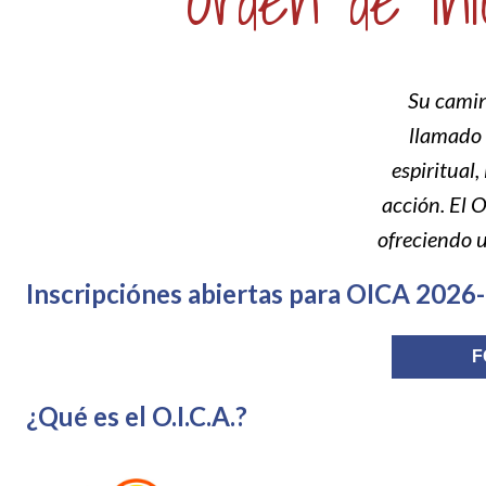
Orden de Inic
Su camin
llamado 
espiritual
acción. El O
ofreciendo u
Inscripciónes abiertas para OICA 2026
F
¿Qué es el O.I.C.A.?