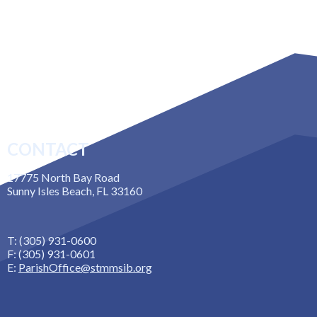
CONTACT
17775 North Bay Road
Sunny Isles Beach, FL 33160
T: (305) 931-0600
F: (305) 931-0601
E:
ParishOffice@stmmsib.org