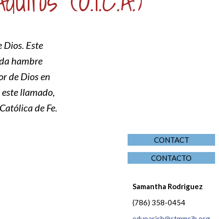
ltos (O.I.C.A.)
 Dios. Este
nda hambre
or de Dios en
a este llamado,
Católica de Fe.
CONTACT
CONTACTO
Samantha Rodriguez
(786) 358-0454
eduparish@stmmsib.org