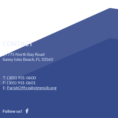
CONTACT
17775 North Bay Road
Sunny Isles Beach, FL 33160
T: (305) 931-0600
F: (305) 931-0601
E:
ParishOffice@stmmsib.org
Follow us!