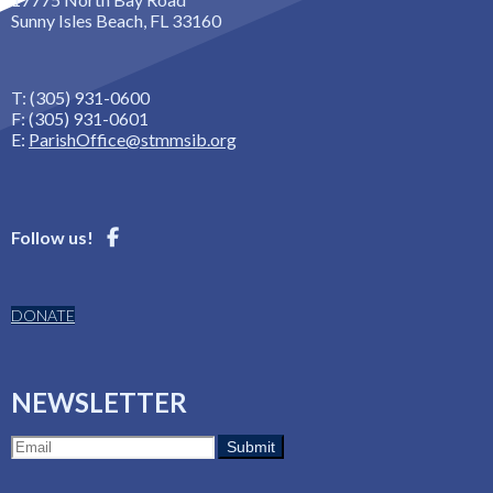
Sunny Isles Beach, FL 33160
T: (305) 931-0600
F: (305) 931-0601
E:
ParishOffice@stmmsib.org
Follow us!
DONATE
NEWSLETTER