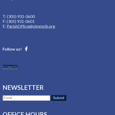
T: (305) 931-0600
F: (305) 931-0601
E:
ParishOffice@stmmsib.org
Follow us!
DONATE
NEWSLETTER
OFFICE HOURS